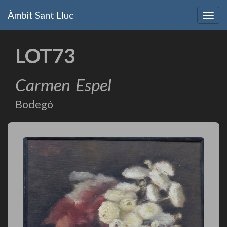
Vés
Àmbit Sant Lluc
al
Togg
contingut
navig
LOT73
Carmen
Espel
Bodegó