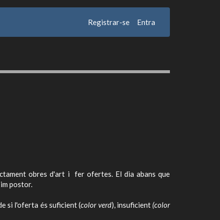
Registrar-se
Entra
ctament obres d'art i fer ofertes. El dia abans que
xim postor.
i l'oferta és suficient (
color
verd
), insuficient
(color