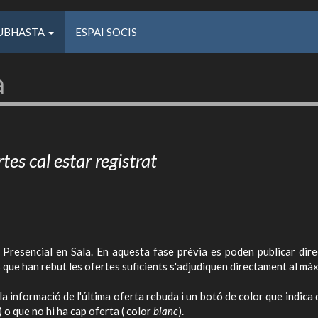
UBHASTA
ESPAI SOCIS
a
rtes cal estar registrat
 Presencial en Sala. En aquesta fase prèvia es poden publicar dire
s que han rebut les ofertes suficients s'adjudiquen directament al mà
formació de l'última oferta rebuda i un botó de color que indica de s
) o que no hi ha cap oferta ( color
blanc
).