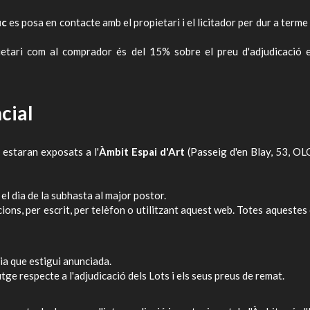
uc
es posa en contacte amb el propietari i el licitador per dur a terme
ietari com al comprador és del 15% sobre el preu d'adjudicació 
cial
staran exposats a l'
Àmbit Espai d'Art
(Passeig d'en Blay, 53, OLO
 el dia de la subhasta al major postor.
ions, per escrit, per telèfon o utilitzant aquest web. Totes aquestes 
ia que estigui anunciada.
tge respecte a l'adjudicació dels Lots i els seus preus de remat.