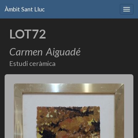
Vés
Àmbit Sant Lluc
al
Togg
contingut
navig
LOT72
Carmen
Aiguadé
Estudi ceràmica