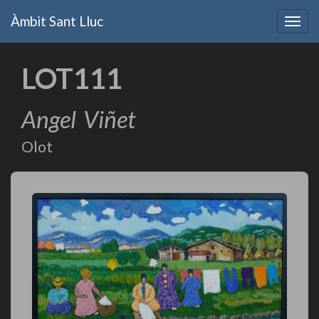
Vés
Àmbit Sant Lluc
al
Togg
contingut
navig
LOT111
Angel
Viñet
Olot