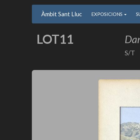
Main
User
Vés
Àmbit Sant Lluc
Usuari
EXPOSICIONS
S
al
navigation
account
contingut
anonim
menu
LOT11
Dan
S/T