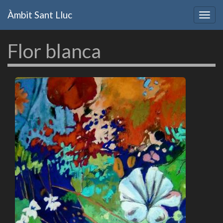
Vés
Àmbit Sant Lluc
al
Togg
contingut
navig
Flor blanca