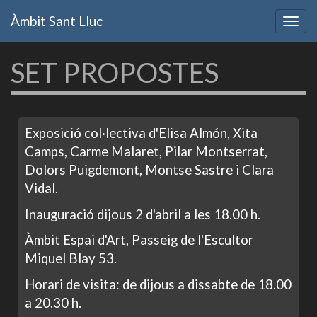
Vés
Àmbit Sant Lluc
al
Togg
contingut
navig
SET PROPOSTES
Exposició col·lectiva d'Elisa Almón, Xita
Camps, Carme Malaret, Pilar Montserrat,
Dolors Puigdemont, Montse Sastre i Clara
Vidal.
Inauguració dijous 2 d'abril a les 18.00 h.
Àmbit Espai d'Art, Passeig de l'Escultor
Miquel Blay 53.
Horari de visita: de dijous a dissabte de 18.00
a 20.30 h.