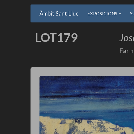
Main
User
Vés
Àmbit Sant Lluc
Usuari
EXPOSICIONS
S
al
navigation
account
contingut
anonim
menu
LOT179
Jos
Far 