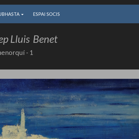
UBHASTA
ESPAI SOCIS
ep Lluis
Benet
menorquí - 1