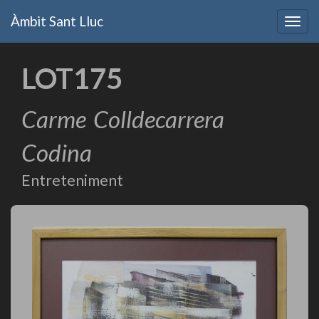
Vés
Àmbit Sant Lluc
al
Togg
contingut
navig
LOT175
Carme
Colldecarrera
Codina
Entreteniment