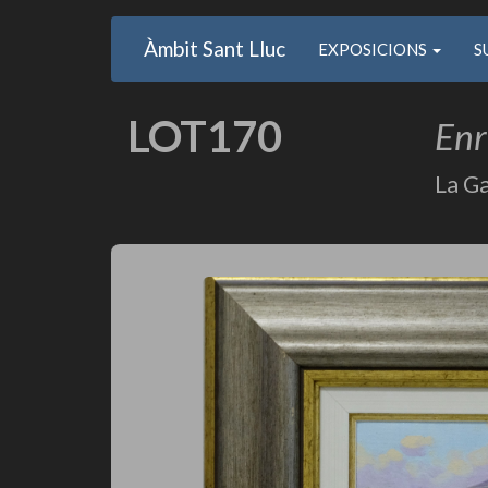
Main
User
Vés
Àmbit Sant Lluc
Usuari
EXPOSICIONS
S
al
navigation
account
contingut
anonim
menu
LOT170
Enr
La G