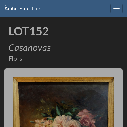
Vés
Àmbit Sant Lluc
al
Togg
contingut
navig
LOT152
Casanovas
Flors