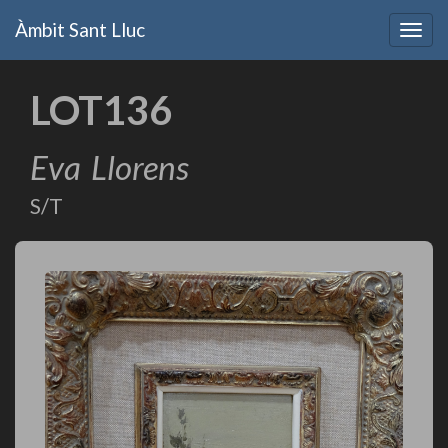
Vés
Àmbit Sant Lluc
al
Togg
contingut
navig
LOT136
Eva
Llorens
S/T