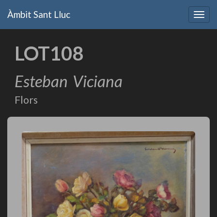
Vés
Àmbit Sant Lluc
al
Togg
contingut
navig
LOT108
Esteban
Viciana
Flors