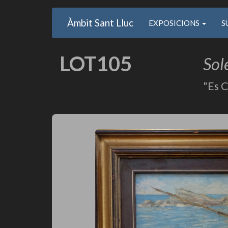
Main
User
Vés
Àmbit Sant Lluc
Usuari
EXPOSICIONS
S
al
navigation
account
contingut
anonim
menu
LOT105
Sol
"Es 