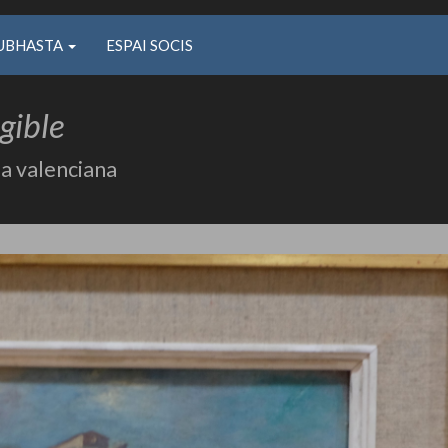
UBHASTA
ESPAI SOCIS
egible
la valenciana