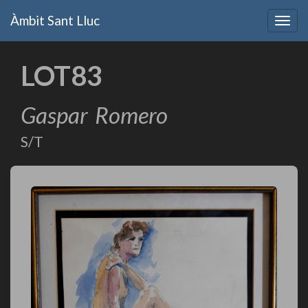
Vés
Àmbit Sant Lluc
al
Togg
contingut
navig
LOT83
Gaspar
Romero
S/T