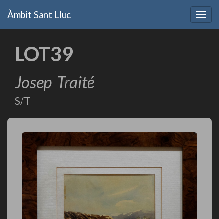
Vés
Àmbit Sant Lluc
al
Togg
contingut
navig
LOT39
Josep
Traité
S/T