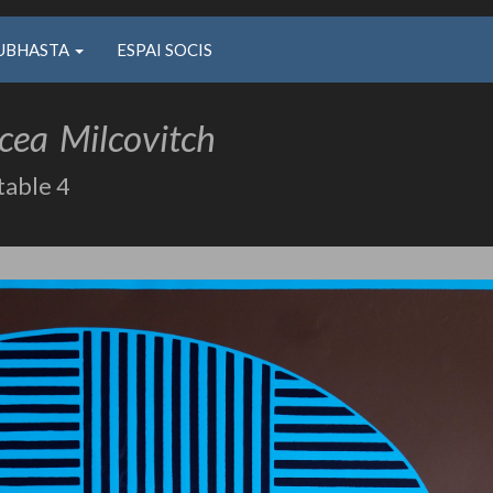
UBHASTA
ESPAI SOCIS
cea
Milcovitch
itable 4