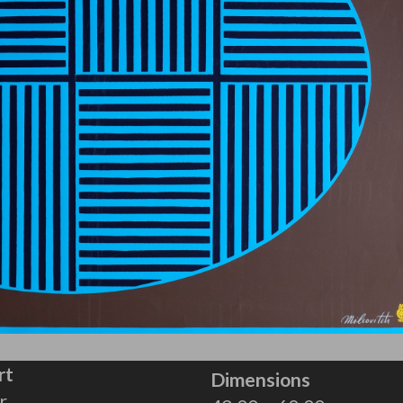
rt
Dimensions
r