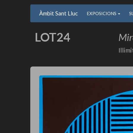
Main
User
Vés
Àmbit Sant Lluc
Usuari
EXPOSICIONS
S
al
navigation
account
contingut
anonim
menu
LOT24
Mir
Illim