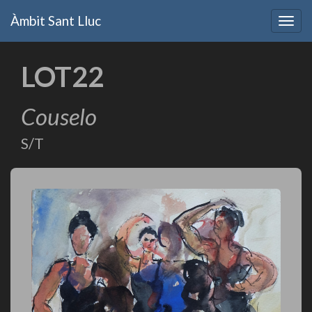
Vés
Àmbit Sant Lluc
al
Togg
contingut
navig
LOT22
Couselo
S/T