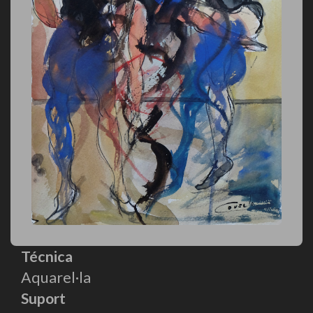
Técnica
Aquarel·la
Suport