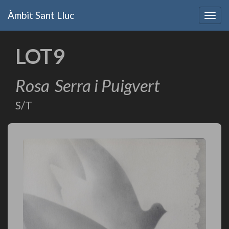
Vés
Àmbit Sant Lluc
al
Togg
contingut
navig
LOT9
Rosa
Serra i Puigvert
S/T