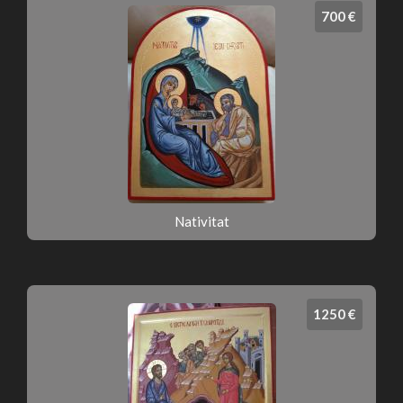
700 €
Nativitat
1250 €