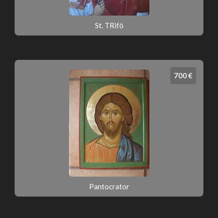
St. TRifò
700 €
Pantocrator