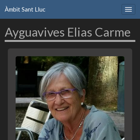
Vés
Àmbit Sant Lluc
al
Togg
contingut
navig
Ayguavives Elias Carme