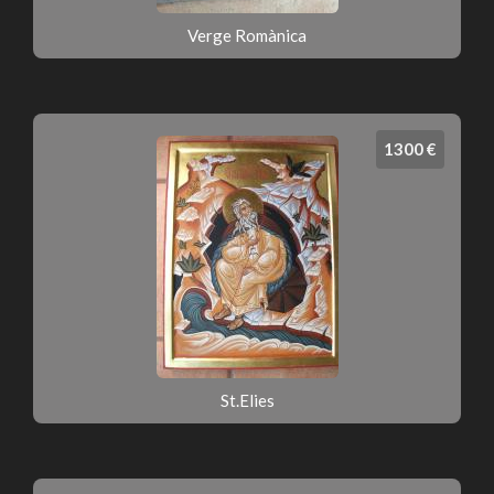
Verge Romànica
1300 €
St.Elies