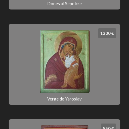
Dones al Sepolcre
1300 €
Verge de Yaroslav
550 €