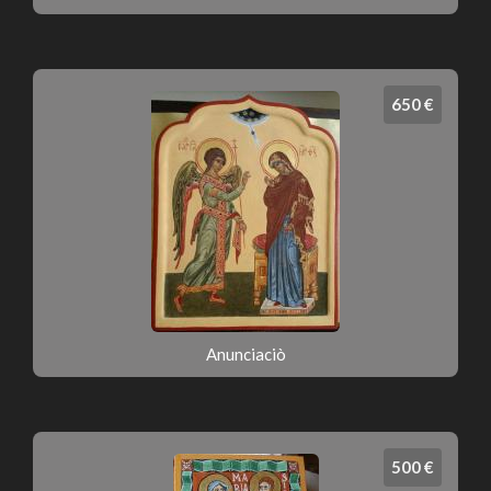
650 €
Anunciaciò
500 €